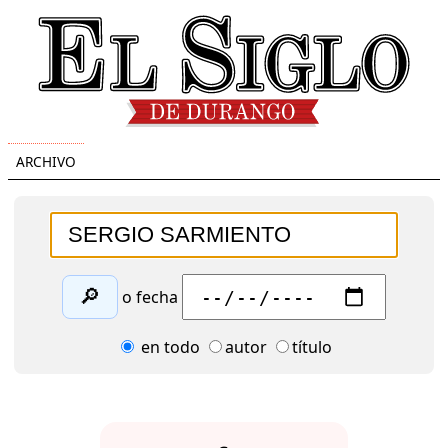
ARCHIVO
🔎
o fecha
en todo
autor
título