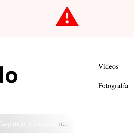
⚠️
do
Videos
Fotografía
Cargando información...