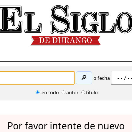
🔎
o fecha
en todo
autor
título
Por favor intente de nuevo