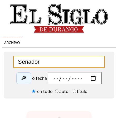
ARCHIVO
🔎
o fecha
en todo
autor
título