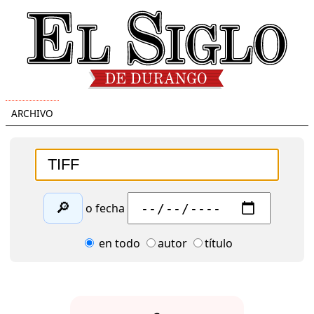
ARCHIVO
🔎
o fecha
en todo
autor
título