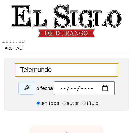
ARCHIVO
🔎
o fecha
en todo
autor
título