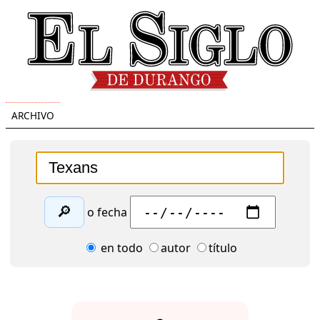
ARCHIVO
🔎
o fecha
en todo
autor
título