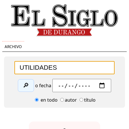
ARCHIVO
🔎
o fecha
en todo
autor
título