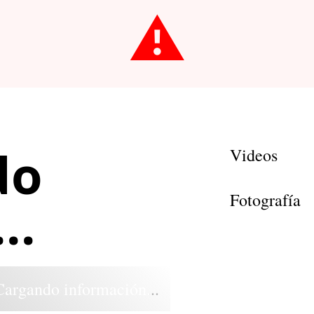
⚠️
do
Videos
Fotografía
..
Cargando información...