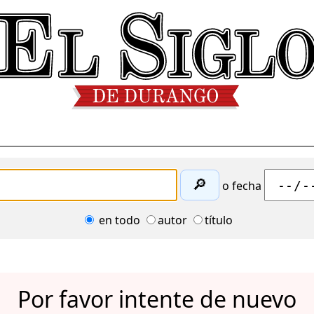
🔎
o fecha
en todo
autor
título
Por favor intente de nuevo