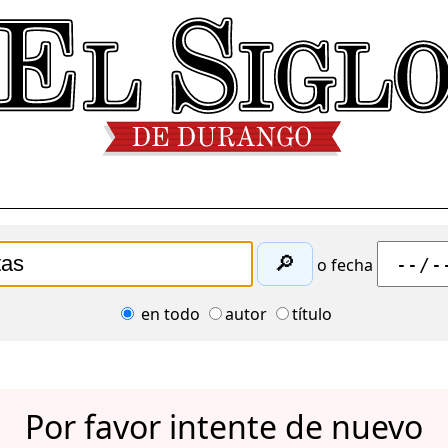
🔎
o fecha
en todo
autor
título
Por favor intente de nuevo