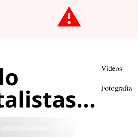
⚠️
do
Videos
Fotografía
listas...
Cargando información...