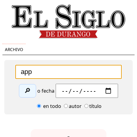
ARCHIVO
🔎
o fecha
en todo
autor
título