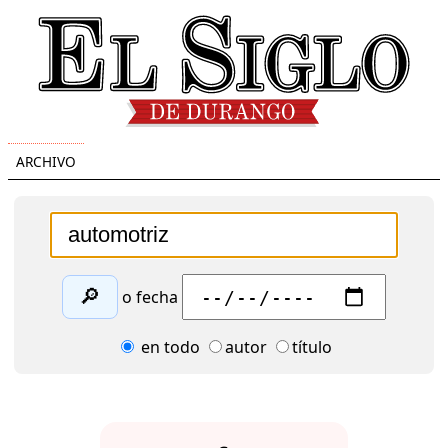
ARCHIVO
🔎
o fecha
en todo
autor
título