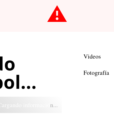
⚠️
do
Videos
Fotografía
l...
Cargando información...