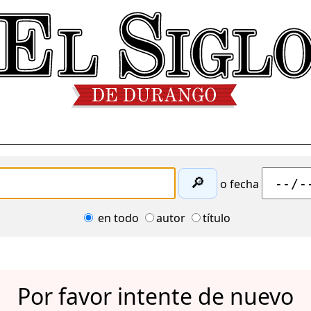
🔎
o fecha
en todo
autor
título
Por favor intente de nuevo