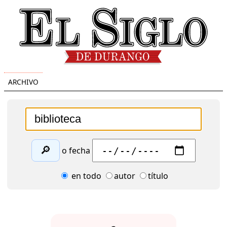
ARCHIVO
🔎
o fecha
en todo
autor
título