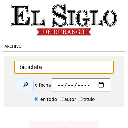
ARCHIVO
🔎
o fecha
en todo
autor
título