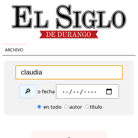
ARCHIVO
🔎
o fecha
en todo
autor
título