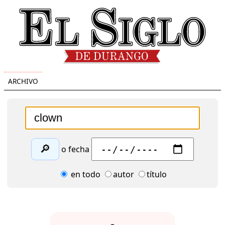
ARCHIVO
🔎
o fecha
en todo
autor
título