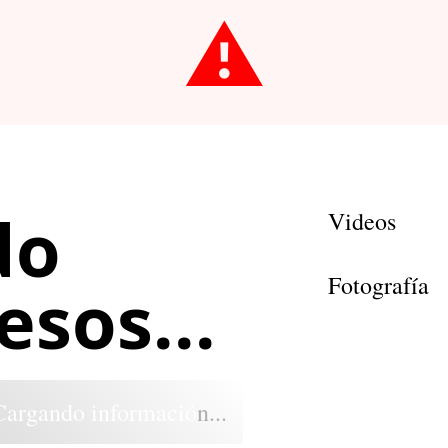
⚠️
do
Videos
Fotografía
sos...
Cargando información...