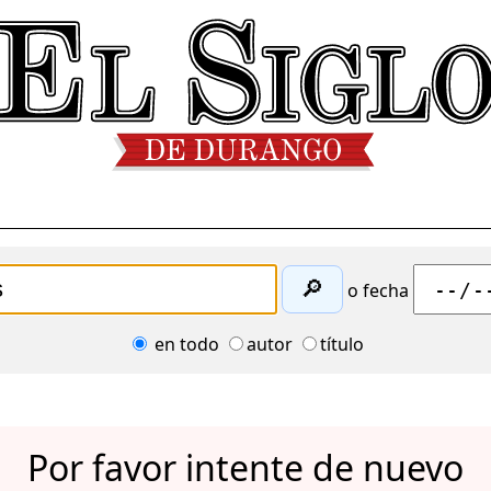
🔎
o fecha
en todo
autor
título
Por favor intente de nuevo