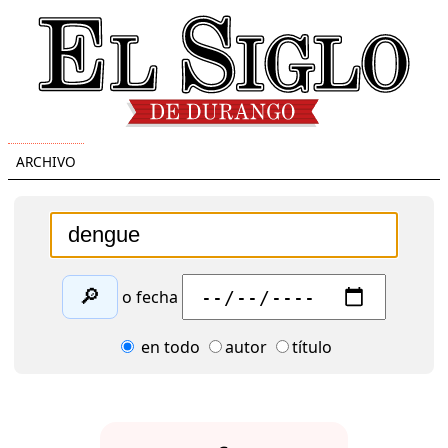
ARCHIVO
🔎
o fecha
en todo
autor
título