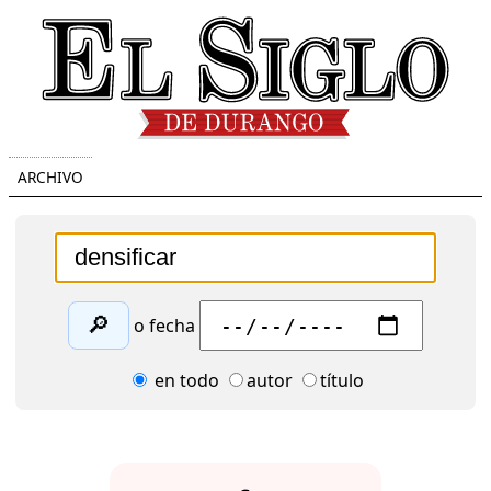
ARCHIVO
🔎
o fecha
en todo
autor
título