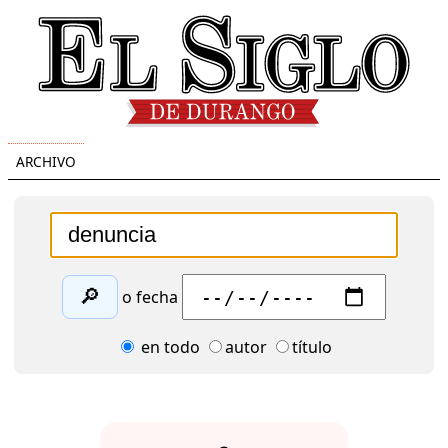
ARCHIVO
🔎
o fecha
en todo
autor
título