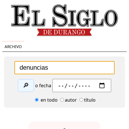
ARCHIVO
🔎
o fecha
en todo
autor
título