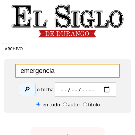
ARCHIVO
🔎
o fecha
en todo
autor
título