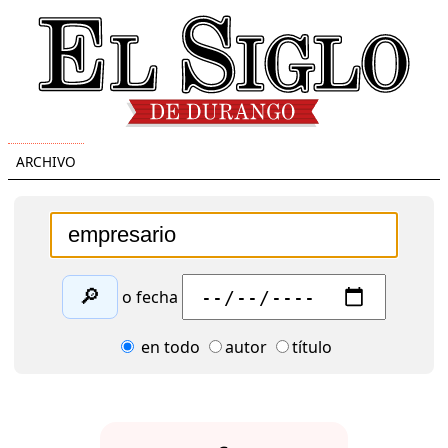
ARCHIVO
🔎
o fecha
en todo
autor
título