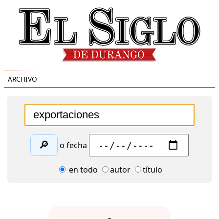
ARCHIVO
🔎
o fecha
en todo
autor
título