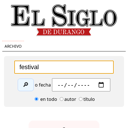
ARCHIVO
🔎
o fecha
en todo
autor
título