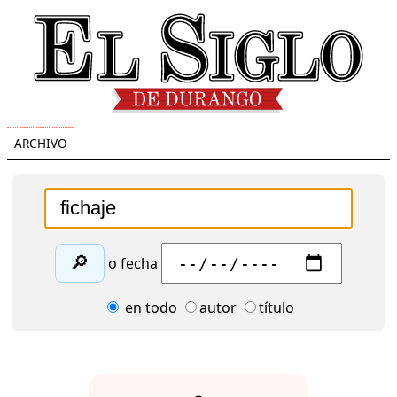
ARCHIVO
🔎
o fecha
en todo
autor
título