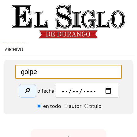
ARCHIVO
🔎
o fecha
en todo
autor
título