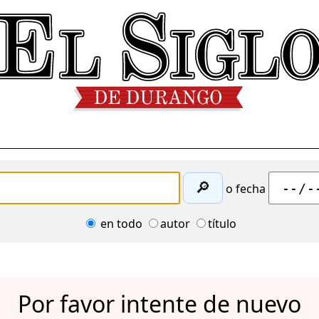
🔎
o fecha
en todo
autor
título
Por favor intente de nuevo