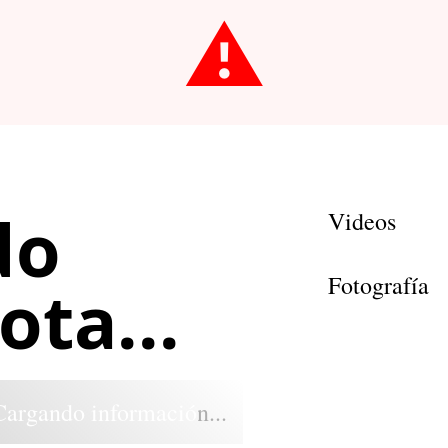
⚠️
do
Videos
Fotografía
ta...
Cargando información...