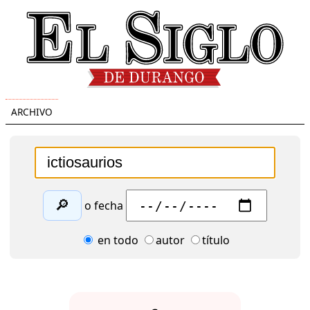
ARCHIVO
🔎
o fecha
en todo
autor
título