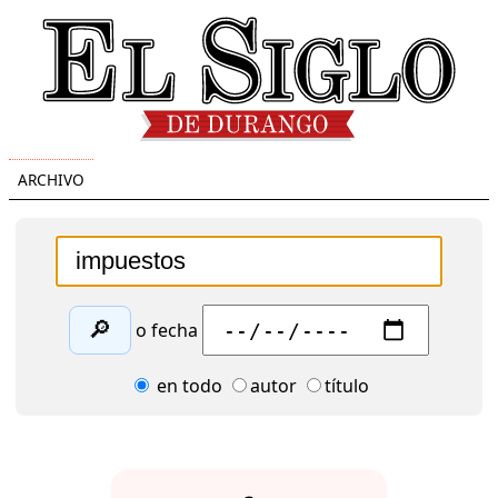
ARCHIVO
🔎
o fecha
en todo
autor
título