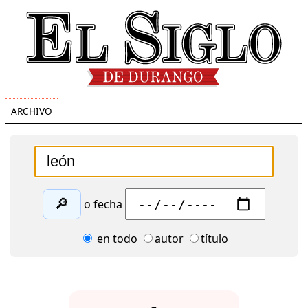
ARCHIVO
🔎
o fecha
en todo
autor
título