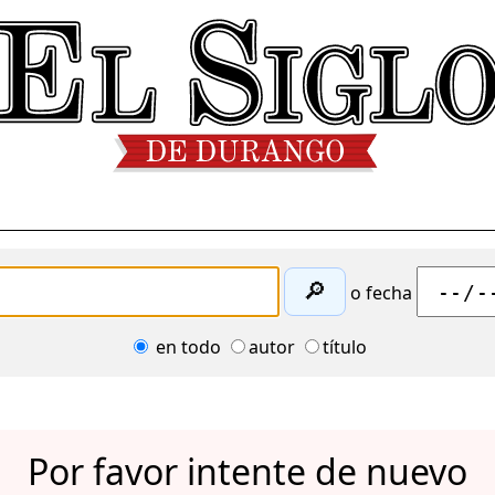
🔎
o fecha
en todo
autor
título
Por favor intente de nuevo