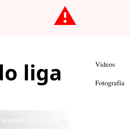
⚠️
o liga
Videos
Fotografía
Cargando información...