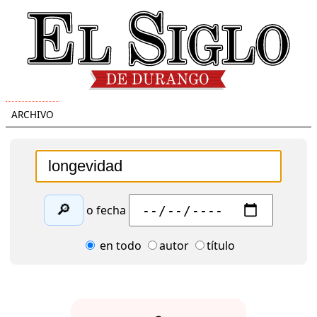
ARCHIVO
🔎
o fecha
en todo
autor
título