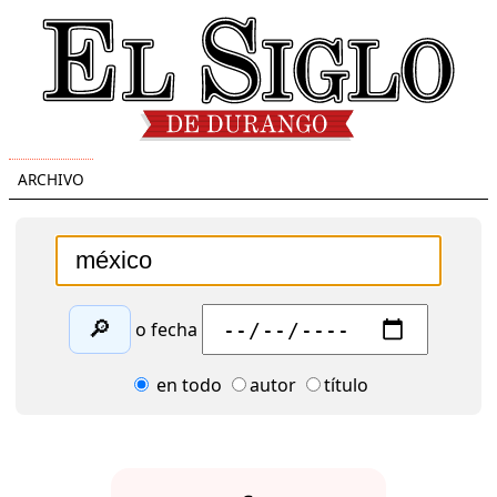
ARCHIVO
🔎
o fecha
en todo
autor
título