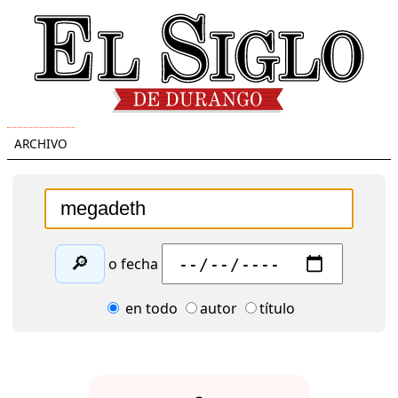
ARCHIVO
🔎
o fecha
en todo
autor
título