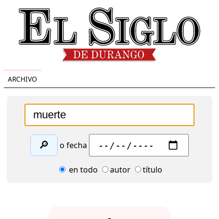
ARCHIVO
🔎
o fecha
en todo
autor
título