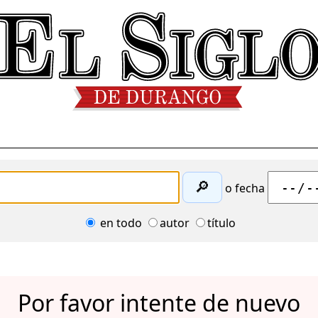
🔎
o fecha
en todo
autor
título
Por favor intente de nuevo