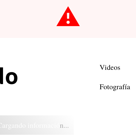
⚠️
do
Videos
Fotografía
Cargando información...