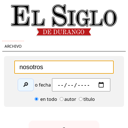
ARCHIVO
🔎
o fecha
en todo
autor
título