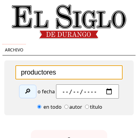
ARCHIVO
🔎
o fecha
en todo
autor
título