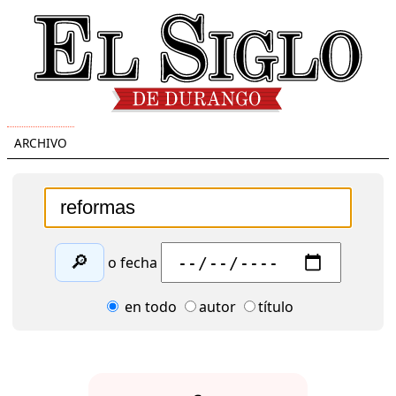
ARCHIVO
🔎
o fecha
en todo
autor
título