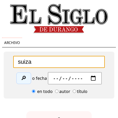
ARCHIVO
🔎
o fecha
en todo
autor
título