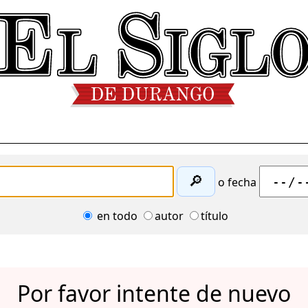
🔎
o fecha
en todo
autor
título
Por favor intente de nuevo