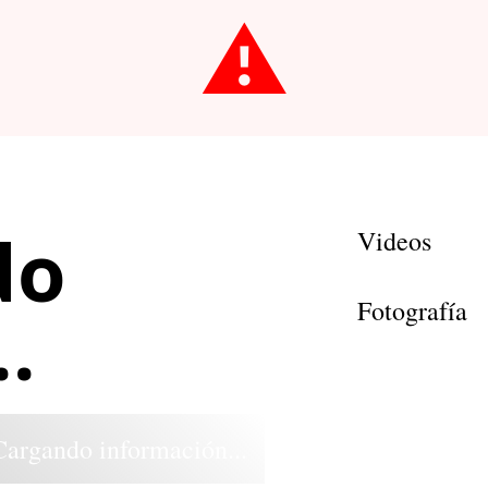
⚠️
do
Videos
Fotografía
.
Cargando información...