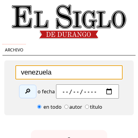
ARCHIVO
🔎
o fecha
en todo
autor
título