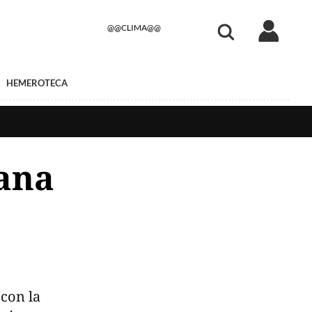
@@CLIMA@@
HEMEROTECA
ana
con la