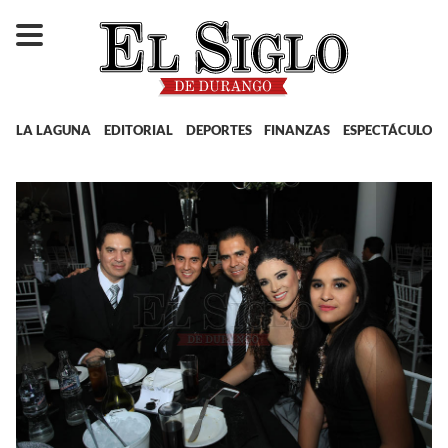
LA LAGUNA
EDITORIAL
DEPORTES
FINANZAS
ESPECTÁCULOS