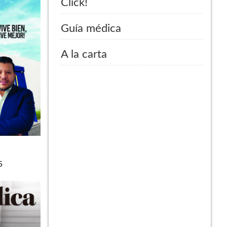
Click!
Guía médica
A la carta
5