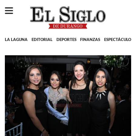
LA LAGUNA
EDITORIAL
DEPORTES
FINANZAS
ESPECTÁCULOS