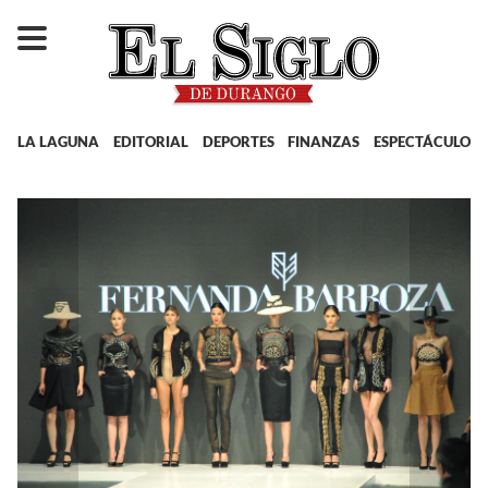
LA LAGUNA
EDITORIAL
DEPORTES
FINANZAS
ESPECTÁCULOS