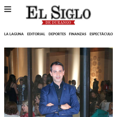
LA LAGUNA
EDITORIAL
DEPORTES
FINANZAS
ESPECTÁCULOS