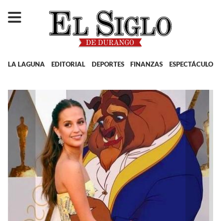
LA LAGUNA
EDITORIAL
DEPORTES
FINANZAS
ESPECTÁCULOS