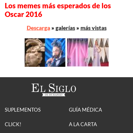
Los memes más esperados de los
Oscar 2016
Descarga
»
galerías
»
más vistas
SUPLEMENTOS
GUÍA MÉDICA
CLICK!
A LA CARTA